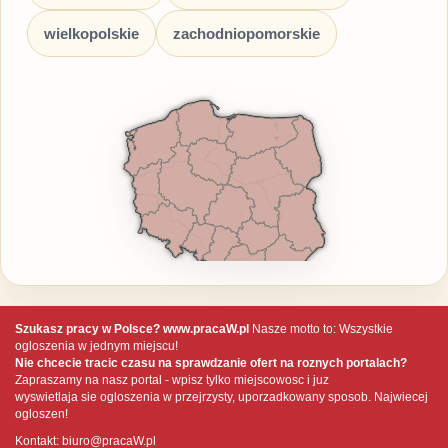
wielkopolskie
zachodniopomorskie
Szukasz pracy w Polsce? www.pracaW.pl
Nasze motto to: Wszystkie
ogloszenia w jednym miejscu!
Nie chcecie tracic czasu na sprawdzanie ofert na roznych portalach?
Zapraszamy na nasz portal - wpisz tylko miejscowosc i juz
wyswietlaja sie ogloszenia w przejrzysty, uporzadkowany sposob. Najwiecej
ogloszen!
Kontakt: biuro@pracaW.pl