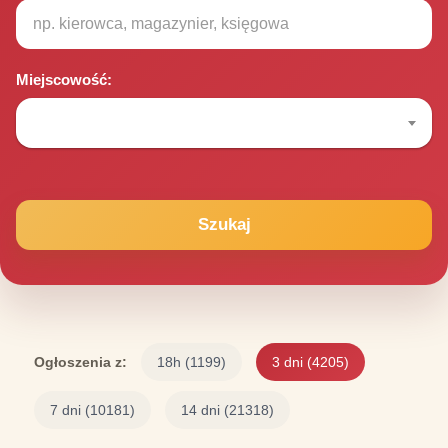
Miejscowość:
Szukaj
Ogłoszenia z:
18h
(1199)
3 dni
(4205)
7 dni
(10181)
14 dni
(21318)