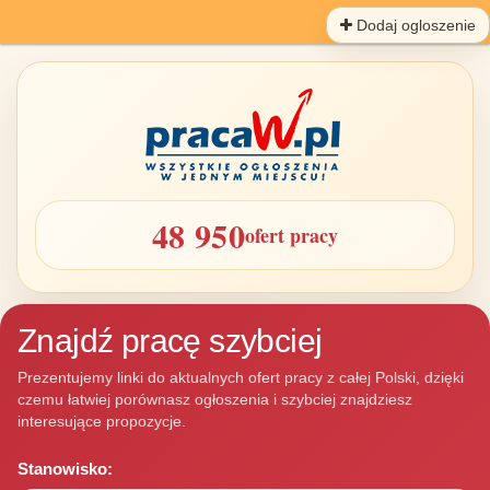
Dodaj ogloszenie
48 950
ofert pracy
Znajdź pracę szybciej
Prezentujemy linki do aktualnych ofert pracy z całej Polski, dzięki
czemu łatwiej porównasz ogłoszenia i szybciej znajdziesz
interesujące propozycje.
Stanowisko: