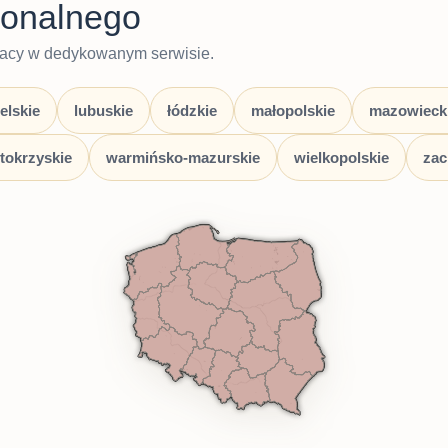
gionalnego
pracy w dedykowanym serwisie.
elskie
lubuskie
łódzkie
małopolskie
mazowieck
tokrzyskie
warmińsko-mazurskie
wielkopolskie
zac