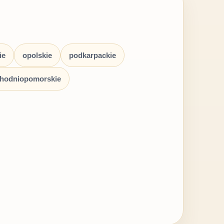
ie
opolskie
podkarpackie
hodniopomorskie