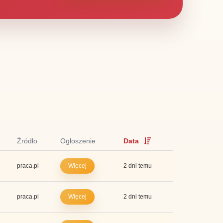
Źródło
Ogłoszenie
Data
praca.pl
Więcej
2 dni temu
praca.pl
Więcej
2 dni temu